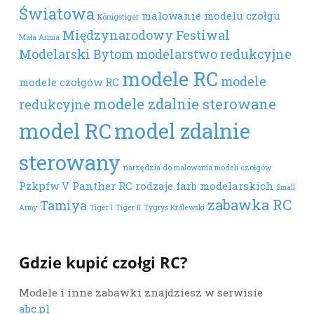
Światowa
malowanie modelu czołgu
Königstiger
Międzynarodowy Festiwal
Mała Armia
Modelarski Bytom
modelarstwo redukcyjne
modele RC
modele
modele czołgów RC
modele zdalnie sterowane
redukcyjne
model RC
model zdalnie
sterowany
narzędzia do malowania modeli czołgów
Pzkpfw V Panther
RC
rodzaje farb modelarskich
Small
zabawka RC
Tamiya
Army
Tiger I
Tiger II
Tygrys Królewski
Gdzie kupić czołgi RC?
Modele i inne zabawki znajdziesz w serwisie
abc.pl