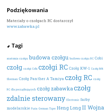
Podziękowania
Materiały o czołgach RC dostarczył
www.zabawka.pl
Tagi
budowa czołgu
Cobi
anatomia czołgu
budowa czołgu RC
czołgi RC
czołg
Czołg KW-1
czołgi Cobi
Czołg M4
czołg RC
Czołg Panther A Tamiya
Sherman
czołg
czołg
czołg zabawka
RC dla początkujących
zdalnie sterowany
farby
Electronic
II Wojna
Heng Long
modelarskie
Furia
German Tiger